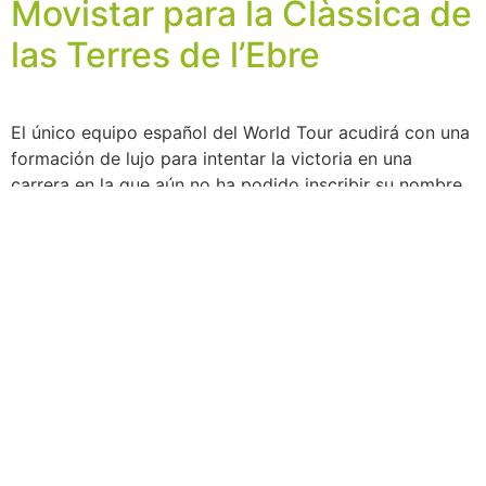
Movistar para la Clàssica de
las Terres de l’Ebre
El único equipo español del World Tour acudirá con una
formación de lujo para intentar la victoria en una
carrera en la que aún no ha podido inscribir su nombre
como vencedor. El mallorquín Enric Mas encabeza el
plantel del Movistar Team para la Clàssica de las Terres
de l’Ebre, que se celebrará el próximo […]
Tortosa acogerá la
presentación oficial de la 3ª
Clàssica Terres de l’Ebre
El Institut per al Desenvolupament de les Comarques de