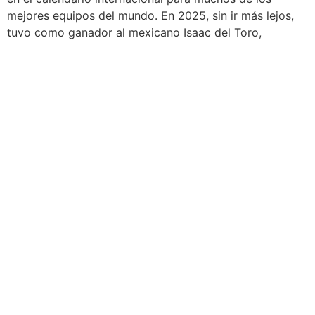
mejores equipos del mundo. En 2025, sin ir más lejos,
tuvo como ganador al mexicano Isaac del Toro,
segundo clasificado en el pasado Giro de Italia, y
acumuló 220 millones de impactos en medios de
comunicación, con una audiencia en la televisión
nacional de 182.000 espectadores y llegando a 61
millones de hogares de todo el planeta. El crecimiento
de la prueba ha sido exponencial y, esta edición, saldrá
desde Alcanar, con llegada a Paüls. Será el próximo 21
de marzo. Una página muy importante en la historia
deportiva del municipio.
Este miércoles, el Teatro Auditorio José Antonio Valls
de Alcanar ha acogido una rueda de prensa en la que se
han revelado algunos detalles de la prueba, que tendrá
176,6 kilómetros en total. Al acto han asistido el alcalde
de Alcanar, Marc Chavalera, y el concejal de Deportes,
Àxel Sorolla; la delegada territorial de Deporte en las
Terres de l’Ebre de la Generalitat de Catalunya,