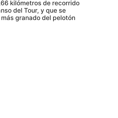
66 kilómetros de recorrido
anso del Tour, y que se
lo más granado del pelotón
I CLÀSSICA TERRES DE L´EBRE, una carrera
llará el próximo lunes 15 de julio.
 exigente con 191,66 km y un desnivel
rra Alta y Ribera d´Ebre y sus capitales para
vo, convirtiendo la prueba en una gran ventana
Tivenys donde se realizará un sprint especial
ta y bronce en los mundiales de y
goría. Antes de atravesar los municipios de
rat del Compte también de 3ª categoría. El
as miticos como es el Mont Caro a 1408
n puerto muy exigente con un desnivel medio