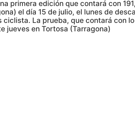
na primera edición que contará con 191,
na) el día 15 de julio, el lunes de desc
s ciclista. La prueba, que contará con 
te jueves en Tortosa (Tarragona)
idad de Tortosa (Tarragona) la presentación oficial de la 
 en el UCI Europa Tour en la categoría 1.2 y que se desarro
la Biosfera” tendrá un recorrido muy atractivo y a la vez
orrido incluye las cuatro comarcas: Montsiá, Baix Ebre, Te
rístico, cultural, gastronómico, comercial, social y deporti
s recorridos ideales para los amantes de este deporte.
á paso por Sant Jaume d´Enveja, Deltebre, Tortosa, Bitem, 
sta campeón de España en varias ocasiones, medalla de pla
primer puerto de la carrera será el Coll de Som de 3ª cate
e iniciará la escalada al segundo puerto del día el Port P
Roquetes donde ascenderá a uno de los puertos ciclistas m
n su historia a lo más alto donde está el centro emisor. U