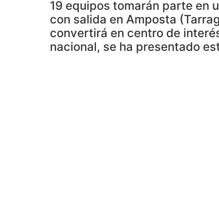
19 equipos tomarán parte en u
con salida en Amposta (Tarrago
convertirá en centro de interé
nacional, se ha presentado es
Este jueves se ha llevado a cabo en la local
ciclista profesional que ha quedado enmarcada
La I CLÀSSICA TERRES DE L´EBRE “Reserva de 
acumulado positivo de 3.494 metros. En su rec
poner en valor el territorio, su patrimonio tu
promocional hacia el exterior, mostrando uno
La salida se realizará desde Amposta y tendr
dedicado a Miquel Espinós (ex ciclista de pi
participante en los JJOO en Munich 1972). El 
Benifallet, Móra d´Ebre, Gandesa, Bot donde s
pelotón pasará por Paüls, Xerta, Tortosa y 
metros de altitud llegando por primera vez e